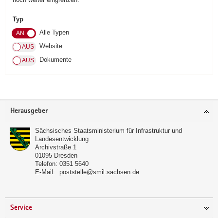
a
Typ
v
Alle Typen
i
g
Website
a
Dokumente
t
i
o
n
Footer-
Herausgeber
Bereich
Sächsisches Staatsministerium für Infrastruktur und
Landesentwicklung
Archivstraße 1
01095
Dresden
Telefon:
0351 5640
E-Mail:
poststelle@smil.sachsen.de
Service