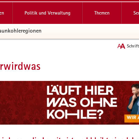
reifende
en
Politik und Verwaltung
Themen
Se
raunkohleregionen
Schrif
rwirdwas
t