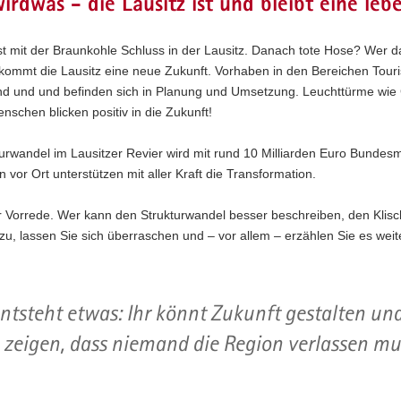
irdwas - die Lausitz ist und bleibt eine le
st mit der Braunkohle Schluss in der Lausitz. Danach tote Hose? Wer da
kommt die Lausitz eine neue Zukunft. Vorhaben in den Bereichen Touri
nd und und befinden sich in Planung und Umsetzung. Leuchttürme wie 
nschen blicken positiv in die Zukunft!
urwandel im Lausitzer Revier wird mit rund 10 Milliarden Euro Bundesm
or Ort unterstützen mit aller Kraft die Transformation.
 Vorrede. Wer kann den Strukturwandel besser beschreiben, den Klis
zu, lassen Sie sich überraschen und – vor allem – erzählen Sie es weit
entsteht etwas: Ihr könnt Zukunft gestalten un
 zeigen, dass niemand die Region verlassen mu