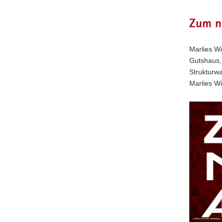
Zum nä
Marlies Wi
Gutshaus, 
Strukturwa
Marlies W