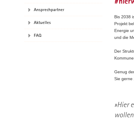
#hierw
a
Ansprechpartner
v
Bis 2038 i
i
Aktuelles
Projekt be
g
Energie u
a
FAQ
und die Me
t
i
Der Strukt
o
Kommunen v
n
Genug der
Sie gerne 
Hier 
wollen