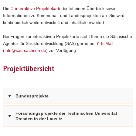
a
Die
interaktive Projektekarte
bietet einen Überblick sowie
v
Informationen zu Kommunal- und Landesprojekten an. Sie wird
i
kontinuierlich weiterentwickelt und inhaltlich erweitert.
g
a
Bei Fragen zur interaktiven Projektkarte steht Ihnen die Sächsische
t
Agentur für Strukturentwicklung (SAS) gerne per
E-Mail
i
(info@sas-sachsen.de)
zur Verfügung.
o
n
Projektübersicht
Bundesprojekte
Forschungsprojekte der Technischen Universität
Dresden in der Lausitz