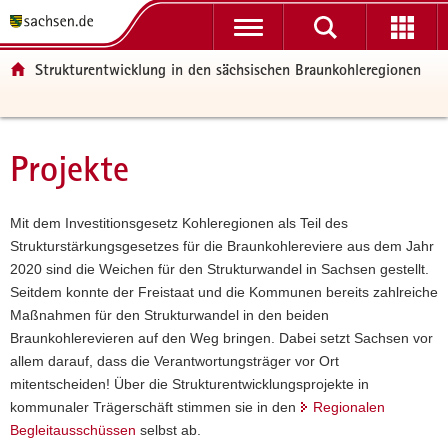
P
P
H
F
o
o
a
o
r
r
u
o
Strukturentwicklung in den sächsischen Braunkohleregionen
t
t
p
t
a
a
t
e
l
l
i
r
ü
n
n
-
Projekte
Hauptinhalt
b
a
h
B
e
v
a
e
r
i
l
r
Mit dem Investitionsgesetz Kohleregionen als Teil des
g
g
t
e
Strukturstärkungsgesetzes für die Braunkohlereviere aus dem Jahr
r
a
i
2020 sind die Weichen für den Strukturwandel in Sachsen gestellt.
e
t
c
Seitdem konnte der Freistaat und die Kommunen bereits zahlreiche
i
i
h
Maßnahmen für den Strukturwandel in den beiden
f
o
Braunkohlerevieren auf den Weg bringen. Dabei setzt Sachsen vor
e
n
allem darauf, dass die Verantwortungsträger vor Ort
n
mitentscheiden! Über die Strukturentwicklungsprojekte in
d
kommunaler Trägerschäft stimmen sie in den
Regionalen
e
Begleitausschüssen
selbst ab.
N