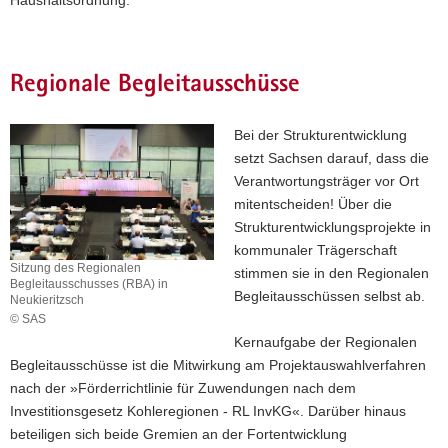
Haushaltsordnung.
Regionale Begleitausschüsse
Bei der Strukturentwicklung
setzt Sachsen darauf, dass die
Verantwortungsträger vor Ort
mitentscheiden! Über die
Strukturentwicklungsprojekte in
kommunaler Trägerschaft
Sitzung des Regionalen
stimmen sie in den Regionalen
Begleitausschusses (RBA) in
Begleitausschüssen selbst ab.
Neukieritzsch
© SAS
Sitzung
Kernaufgabe der Regionalen
des
Begleitausschüsse ist die Mitwirkung am Projektauswahlverfahren
Regionalen
nach der »Förderrichtlinie für Zuwendungen nach dem
Begleitausschusses
Investitionsgesetz Kohleregionen - RL InvKG«. Darüber hinaus
(RBA)
in
beteiligen sich beide Gremien an der Fortentwicklung