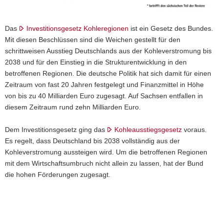
a
v
Das
Investitionsgesetz Kohleregionen
ist ein Gesetz des Bundes.
i
Mit diesen Beschlüssen sind die Weichen gestellt für den
g
schrittweisen Ausstieg Deutschlands aus der Kohleverstromung bis
a
2038 und für den Einstieg in die Strukturentwicklung in den
t
betroffenen Regionen. Die deutsche Politik hat sich damit für einen
i
Zeitraum von fast 20 Jahren festgelegt und Finanzmittel in Höhe
o
von bis zu 40 Milliarden Euro zugesagt. Auf Sachsen entfallen in
n
diesem Zeitraum rund zehn Milliarden Euro.
Dem Investitionsgesetz ging das
Kohleausstiegsgesetz
voraus.
Es regelt, dass Deutschland bis 2038 vollständig aus der
Kohleverstromung aussteigen wird. Um die betroffenen Regionen
mit dem Wirtschaftsumbruch nicht allein zu lassen, hat der Bund
die hohen Förderungen zugesagt.