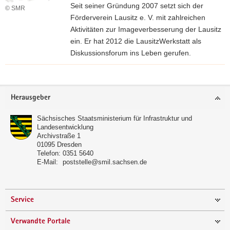
r
Seit seiner Gründung 2007 setzt sich der
© SMR
H
Förderverein Lausitz e. V. mit zahlreichen
o
Aktivitäten zur Imageverbesserung der Lausitz
m
ein. Er hat 2012 die LausitzWerkstatt als
e
Diskussionsforum ins Leben gerufen.
p
m
a
e
g
Footer-
h
e
Herausgeber
Bereich
r
e
Sächsisches Staatsministerium für Infrastruktur und
Landesentwicklung
r
Archivstraße 1
f
01095
Dresden
a
Telefon:
0351 5640
E-Mail:
poststelle@smil.sachsen.de
h
r
e
n
Service
Verwandte Portale