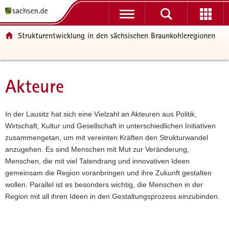
P
P
H
F
o
o
a
o
r
r
u
o
Strukturentwicklung in den sächsischen Braunkohleregionen
t
t
p
t
a
a
t
e
l
l
i
r
ü
n
n
-
Akteure
Hauptinhalt
b
a
h
B
e
v
a
e
r
i
l
r
In der Lausitz hat sich eine Vielzahl an Akteuren aus Politik,
g
g
t
e
Wirtschaft, Kultur und Gesellschaft in unterschiedlichen Initiativen
r
a
i
zusammengetan, um mit vereinten Kräften den Strukturwandel
e
t
c
anzugehen. Es sind Menschen mit Mut zur Veränderung,
i
i
h
Menschen, die mit viel Tatendrang und innovativen Ideen
f
o
gemeinsam die Region voranbringen und ihre Zukunft gestalten
e
n
wollen. Parallel ist es besonders wichtig, die Menschen in der
n
Region mit all ihren Ideen in den Gestaltungsprozess einzubinden.
d
e
N