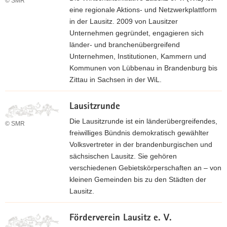
© SMR
H
eine regionale Aktions- und Netzwerkplattform
o
in der Lausitz. 2009 von Lausitzer
m
Unternehmen gegründet, engagieren sich
e
länder- und branchenübergreifend
p
Unternehmen, Institutionen, Kammern und
a
Kommunen von Lübbenau in Brandenburg bis
g
Zittau in Sachsen in der WiL.
e
z
Lausitzrunde
u
r
Die Lausitzrunde ist ein länderübergreifendes,
© SMR
H
freiwilliges Bündnis demokratisch gewählter
o
Volksvertreter in der brandenburgischen und
m
sächsischen Lausitz. Sie gehören
e
verschiedenen Gebietskörperschaften an – von
p
kleinen Gemeinden bis zu den Städten der
a
Lausitz.
g
z
e
Förderverein Lausitz e. V.
u