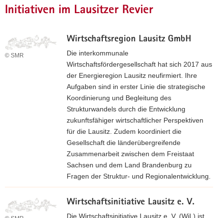
Initiativen im Lausitzer Revier
a
v
i
Wirtschaftsregion Lausitz GmbH
g
Die interkommunale
a
© SMR
Wirtschaftsfördergesellschaft hat sich 2017 aus
t
der Energieregion Lausitz neufirmiert. Ihre
i
Aufgaben sind in erster Linie die strategische
o
Koordinierung und Begleitung des
n
Strukturwandels durch die Entwicklung
zukunftsfähiger wirtschaftlicher Perspektiven
für die Lausitz. Zudem koordiniert die
Gesellschaft die länderübergreifende
Zusammenarbeit zwischen dem Freistaat
Sachsen und dem Land Brandenburg zu
Fragen der Struktur- und Regionalentwicklung.
Z
Wirtschaftsinitiative Lausitz e. V.
u
r
Die Wirtschaftsinitiative Lausitz e. V. (WiL) ist